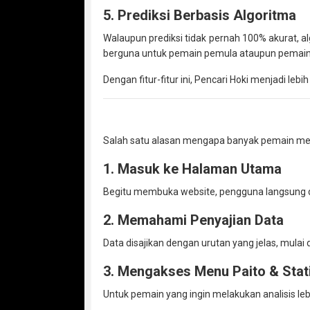
5. Prediksi Berbasis Algoritma
Walaupun prediksi tidak pernah 100% akurat, 
berguna untuk pemain pemula ataupun pemain
Dengan fitur-fitur ini, Pencari Hoki menjadi lebi
Salah satu alasan mengapa banyak pemain mem
1. Masuk ke Halaman Utama
Begitu membuka website, pengguna langsung di
2. Memahami Penyajian Data
Data disajikan dengan urutan yang jelas, mulai
3. Mengakses Menu Paito & Stati
Untuk pemain yang ingin melakukan analisis leb