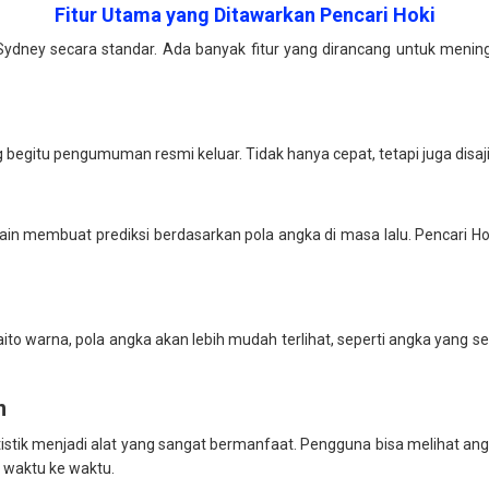
Fitur Utama yang Ditawarkan Pencari Hoki
 Sydney secara standar. Ada banyak fitur yang dirancang untuk me
 begitu pengumuman resmi keluar. Tidak hanya cepat, tetapi juga disaj
ain membuat prediksi berdasarkan pola angka di masa lalu. Pencari Ho
aito warna, pola angka akan lebih mudah terlihat, seperti angka yang ser
n
atistik menjadi alat yang sangat bermanfaat. Pengguna bisa melihat an
i waktu ke waktu.