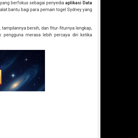
 yang berfokus sebagai penyedia
aplikasi Data
i alat bantu bagi para pemain togel Sydney yang
ampilannya bersih, dan fitur-fiturnya lengkap,
 pengguna merasa lebih percaya diri ketika