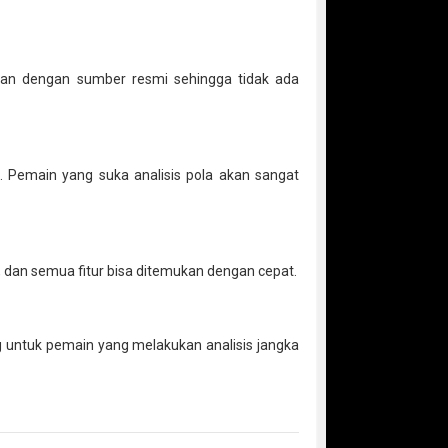
kan dengan sumber resmi sehingga tidak ada
n. Pemain yang suka analisis pola akan sangat
 dan semua fitur bisa ditemukan dengan cepat.
ng untuk pemain yang melakukan analisis jangka