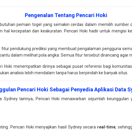
Pengenalan Tentang Pencari Hoki
 kebutuhan pemain togel yang semakin cerdas dalam memilih sumber 
am hal kecepatan dan keakuratan. Pencari Hoki hadir untuk mengisi 
itur pendukung prediksi yang membuat pengalaman pengguna semakin 
antu dalam melihat pola angka. Semua fitur tersebut dirancang agar 
ri Hoki menempatkan dirinya sebagai pusat referensi bagi komunita
ukan analisis lebih mendalam tanpa harus berpindah ke banyak situs.
gulan Pencari Hoki Sebagai Penyedia Aplikasi Data 
a Sydney lainnya, Pencari Hoki menawarkan sejumlah keunggulan
ting. Pencari Hoki menyajikan hasil Sydney secara
real-time
, sehing