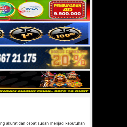
ng akurat dan cepat sudah menjadi kebutuhan