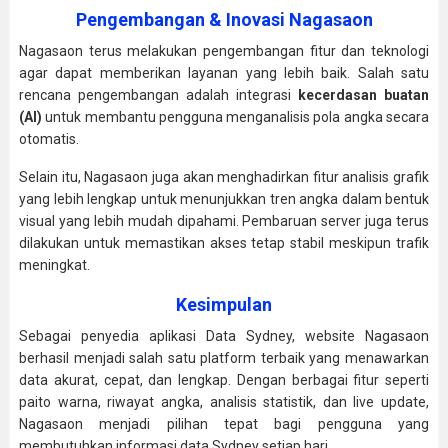
Pengembangan & Inovasi Nagasaon
Nagasaon terus melakukan pengembangan fitur dan teknologi
agar dapat memberikan layanan yang lebih baik. Salah satu
rencana pengembangan adalah integrasi
kecerdasan buatan
(AI)
untuk membantu pengguna menganalisis pola angka secara
otomatis.
Selain itu, Nagasaon juga akan menghadirkan fitur analisis grafik
yang lebih lengkap untuk menunjukkan tren angka dalam bentuk
visual yang lebih mudah dipahami. Pembaruan server juga terus
dilakukan untuk memastikan akses tetap stabil meskipun trafik
meningkat.
Kesimpulan
Sebagai penyedia aplikasi Data Sydney, website Nagasaon
berhasil menjadi salah satu platform terbaik yang menawarkan
data akurat, cepat, dan lengkap. Dengan berbagai fitur seperti
paito warna, riwayat angka, analisis statistik, dan live update,
Nagasaon menjadi pilihan tepat bagi pengguna yang
membutuhkan informasi data Sydney setiap hari.