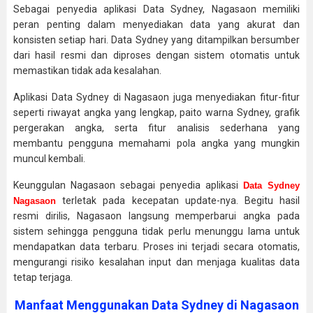
Sebagai penyedia aplikasi Data Sydney, Nagasaon memiliki
peran penting dalam menyediakan data yang akurat dan
konsisten setiap hari. Data Sydney yang ditampilkan bersumber
dari hasil resmi dan diproses dengan sistem otomatis untuk
memastikan tidak ada kesalahan.
Aplikasi Data Sydney di Nagasaon juga menyediakan fitur-fitur
seperti riwayat angka yang lengkap, paito warna Sydney, grafik
pergerakan angka, serta fitur analisis sederhana yang
membantu pengguna memahami pola angka yang mungkin
muncul kembali.
Keunggulan Nagasaon sebagai penyedia aplikasi
Data Sydney
terletak pada kecepatan update-nya. Begitu hasil
Nagasaon
resmi dirilis, Nagasaon langsung memperbarui angka pada
sistem sehingga pengguna tidak perlu menunggu lama untuk
mendapatkan data terbaru. Proses ini terjadi secara otomatis,
mengurangi risiko kesalahan input dan menjaga kualitas data
tetap terjaga.
Manfaat Menggunakan Data Sydney di Nagasaon