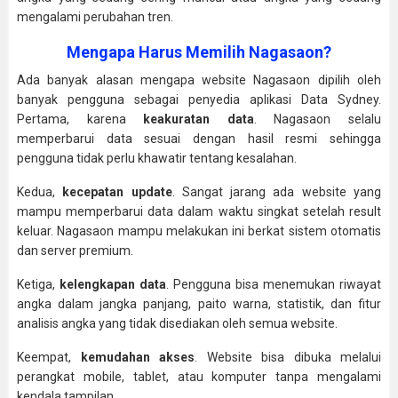
mengalami perubahan tren.
Mengapa Harus Memilih Nagasaon?
Ada banyak alasan mengapa website Nagasaon dipilih oleh
banyak pengguna sebagai penyedia aplikasi Data Sydney.
Pertama, karena
keakuratan data
. Nagasaon selalu
memperbarui data sesuai dengan hasil resmi sehingga
pengguna tidak perlu khawatir tentang kesalahan.
Kedua,
kecepatan update
. Sangat jarang ada website yang
mampu memperbarui data dalam waktu singkat setelah result
keluar. Nagasaon mampu melakukan ini berkat sistem otomatis
dan server premium.
Ketiga,
kelengkapan data
. Pengguna bisa menemukan riwayat
angka dalam jangka panjang, paito warna, statistik, dan fitur
analisis angka yang tidak disediakan oleh semua website.
Keempat,
kemudahan akses
. Website bisa dibuka melalui
perangkat mobile, tablet, atau komputer tanpa mengalami
kendala tampilan.