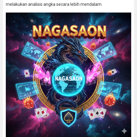
melakukan analisis angka secara lebih mendalam.