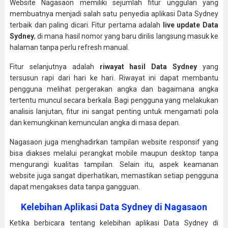
Website Nagasaon memiliki sejumlah fitur unggulan yang
membuatnya menjadi salah satu penyedia aplikasi Data Sydney
terbaik dan paling dicari. Fitur pertama adalah
live update Data
Sydney
, di mana hasil nomor yang baru dirilis langsung masuk ke
halaman tanpa perlu refresh manual.
Fitur selanjutnya adalah
riwayat hasil Data Sydney
yang
tersusun rapi dari hari ke hari. Riwayat ini dapat membantu
pengguna melihat pergerakan angka dan bagaimana angka
tertentu muncul secara berkala. Bagi pengguna yang melakukan
analisis lanjutan, fitur ini sangat penting untuk mengamati pola
dan kemungkinan kemunculan angka di masa depan.
Nagasaon juga menghadirkan tampilan website responsif yang
bisa diakses melalui perangkat mobile maupun desktop tanpa
mengurangi kualitas tampilan. Selain itu, aspek keamanan
website juga sangat diperhatikan, memastikan setiap pengguna
dapat mengakses data tanpa gangguan.
Kelebihan Aplikasi Data Sydney di Nagasaon
Ketika berbicara tentang kelebihan aplikasi Data Sydney di